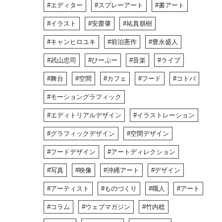
エディター
スプレーアート
書アート
イラスト
安齋肇
祐真朋樹
キャンヒロユキ
前泊憲作
豊永盛人
武山忠司
ひーぷー
音楽
ライブ
舞台
空間
カフェ
フード
コトバ
モーショングラフィック
エディトリアルデザイン
イラストレーション
グラフィックデザイン
空間デザイン
フードデザイン
アートディレクション
写真
映像
沖縄アート
デザイン
アーティスト
ものづくり
職人
アート
コラム
ウェブマガジン
竹内稔