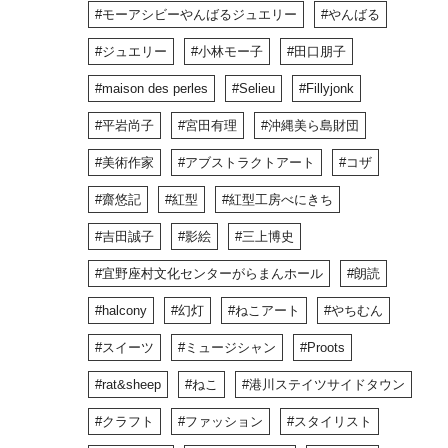
モーアシビーやんばるジュエリー
やんばる
ジュエリー
小林モー子
田口朋子
maison des perles
Selieu
Fillyjonk
平岩尚子
宮田有理
沖縄美ら島財団
美術作家
アブストラクトアート
コザ
齋悠記
紅型
紅型工房べにきち
吉田誠子
影絵
三上博史
宜野座村文化センターがらまんホール
朗読
halcony
幻灯
ねこアート
やちむん
スイーツ
ミュージシャン
Proots
rat&sheep
ねこ
港川ステイツサイドタウン
クラフト
ファッション
スタイリスト