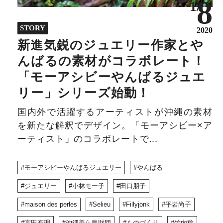
8
1/
STORY
2020
新進気鋭のジュエリー作家とや
んばるの素材がコラボレート！
「モーアシビーやんばるジュエ
リー」シリーズ始動！
国内外で活躍するアーティストが沖縄の素材
を新たな解釈でデザイン。「モーアシビー×ア
ーティスト」のコラボレートで...
モーアシビーやんばるジュエリー
やんばる
ジュエリー
小林モー子
田口朋子
maison des perles
Selieu
Fillyjonk
平岩尚子
宮田有理
沖縄美ら島財団
ものづくり
竹内稔