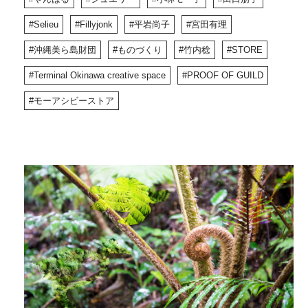
Selieu
Fillyjonk
平岩尚子
宮田有理
沖縄美ら島財団
ものづくり
竹内稔
STORE
Terminal Okinawa creative space
PROOF OF GUILD
モーアシビーストア