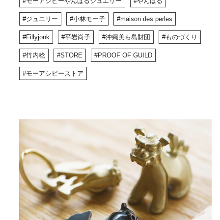
モーアシビーやんばるジュエリー
やんばる
ジュエリー
小林モー子
maison des perles
Fillyjonk
平岩尚子
沖縄美ら島財団
ものづくり
竹内稔
STORE
PROOF OF GUILD
モーアシビーストア