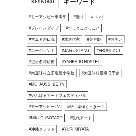
キーワード
KEYWORD
モーアシビー車両部
漫才
コント
ブレインダイブ
すっとこどっこい
マムヤの伝説
放送作家
美容師
お笑い
エージェント
JAG☆STANG
FRONT ACT
辺土名商店街
YANBARU HOSTEL
大宜味村立旧塩屋小学校
大宜味村役場旧庁舎
MOI AUSSI BE TV
やんばるアートフェスティバル
モーアシビーTV
野生爆弾くっきー！
NIKUGUSOTARO
現代アート
沖縄クラフト
YURI MIYATA