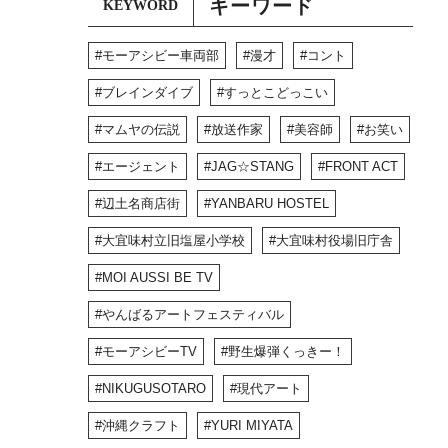
キーワード
KEYWORD
モーアシビー車両部
漫才
コント
ブレインダイブ
すっとこどっこい
マムヤの伝説
放送作家
美容師
お笑い
エージェント
JAG☆STANG
FRONT ACT
辺土名商店街
YANBARU HOSTEL
大宜味村立旧塩屋小学校
大宜味村役場旧庁舎
MOI AUSSI BE TV
やんばるアートフェスティバル
モーアシビーTV
野生爆弾くっきー！
NIKUGUSOTARO
現代アート
沖縄クラフト
YURI MIYATA