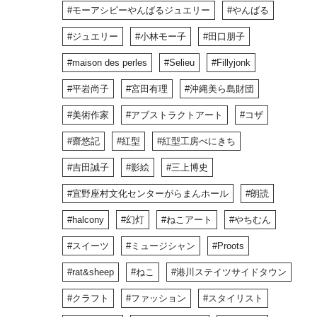
モーアシビーやんばるジュエリー
やんばる
ジュエリー
小林モー子
田口朋子
maison des perles
Selieu
Fillyjonk
平岩尚子
宮田有理
沖縄美ら島財団
美術作家
アブストラクトアート
コザ
齋悠記
紅型
紅型工房べにきち
吉田誠子
影絵
三上博史
宜野座村文化センターがらまんホール
朗読
halcony
幻灯
ねこアート
やちむん
スイーツ
ミュージシャン
Proots
rat&sheep
ねこ
港川ステイツサイドタウン
クラフト
ファッション
スタイリスト