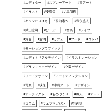
エディター
スプレーアート
書アート
イラスト
安齋肇
祐真朋樹
キャンヒロユキ
前泊憲作
豊永盛人
武山忠司
ひーぷー
音楽
ライブ
舞台
空間
カフェ
フード
コトバ
モーショングラフィック
エディトリアルデザイン
イラストレーション
グラフィックデザイン
空間デザイン
フードデザイン
アートディレクション
写真
映像
沖縄アート
デザイン
アーティスト
ものづくり
職人
アート
コラム
ウェブマガジン
竹内稔