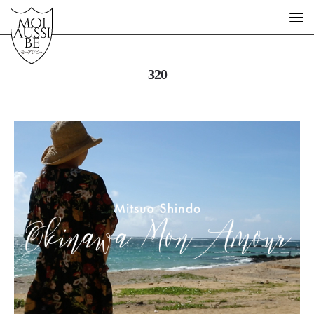
320
What is MOIAUSSIBE?
GUEST ARTIST
FREE SCHOOL
STORE
MESSAGE
STORY
EVENT
DESIGN