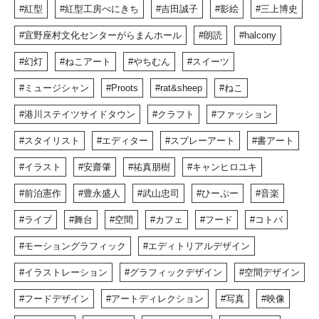
紅型
紅型工房べにきち
吉田誠子
影絵
三上博史
宜野座村文化センターがらまんホール
朗読
halcony
幻灯
ねこアート
やちむん
スイーツ
ミュージシャン
Proots
rat&sheep
ねこ
港川ステイツサイドタウン
クラフト
ファッション
スタイリスト
エディター
スプレーアート
書アート
イラスト
安齋肇
祐真朋樹
キャンヒロユキ
前泊憲作
豊永盛人
武山忠司
ひーぷー
音楽
ライブ
舞台
空間
カフェ
フード
コトバ
モーショングラフィック
エディトリアルデザイン
イラストレーション
グラフィックデザイン
空間デザイン
フードデザイン
アートディレクション
写真
映像