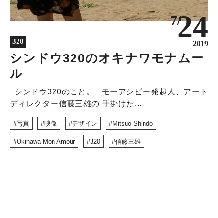
NEWS
24
7/
DISCOVERY
COLUMN
320
2019
320
シンドウ320のオキナワモナムー
ル
シンドウ320のこと。 モーアシビー発起人、アート
ディレクター信藤三雄の 手掛けた...
写真
映像
デザイン
Mitsuo Shindo
Okinawa Mon Amour
320
信藤三雄