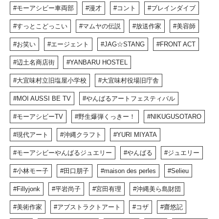
モーアシビー車両部
漫才
コント
ブレインダイブ
すっとこどっこい
マムヤの伝説
放送作家
美容師
お笑い
エージェント
JAG☆STANG
FRONT ACT
辺土名商店街
YANBARU HOSTEL
大宜味村立旧塩屋小学校
大宜味村役場旧庁舎
MOI AUSSI BE TV
やんばるアートフェスティバル
モーアシビーTV
野生爆弾くっきー！
NIKUGUSOTARO
現代アート
沖縄クラフト
YURI MIYATA
モーアシビーやんばるジュエリー
やんばる
ジュエリー
小林モー子
田口朋子
maison des perles
Selieu
Fillyjonk
平岩尚子
宮田有理
沖縄美ら島財団
美術作家
アブストラクトアート
コザ
齋悠記