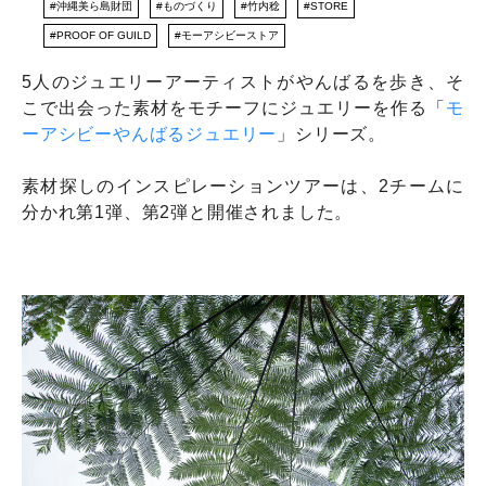
沖縄美ら島財団
ものづくり
竹内稔
STORE
NEWS
PROOF OF GUILD
モーアシビーストア
DISCOVERY
COLUMN
5人のジュエリーアーティストがやんばるを歩き、そ
こで出会った素材をモチーフにジュエリーを作る「
モ
320
ーアシビーやんばるジュエリー
」シリーズ。
素材探しのインスピレーションツアーは、2チームに
分かれ第1弾、第2弾と開催されました。