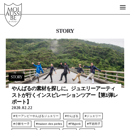
STORY
What is MOIAUSSIBE?
GUEST ARTIST
FREE SCHOOL
STORE
STORY
やんばるの素材を探しに。ジュエリーアーティ
ストが行くインスピレーションツアー【第1弾レ
MESSAGE
ポート】
STORY
2020.02.22
EVENT
モーアシビーやんばるジュエリー
やんばる
ジュエリー
DESIGN
小林モー子
maison des perles
Fillyjonk
平岩尚子