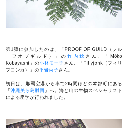
第1弾に参加したのは、「PROOF OF GUILD（プル
ーフオブギルド）」の
竹内稔
さん、「Môko
Kobayashi」の
小林モー子
さん、「Fillyjonk（フィリ
フヨンカ）」の
平岩尚子
さん。
初日は、那覇空港から車で2時間ほどの本部町にある
「
沖縄美ら島財団
」へ。海と山の生物スペシャリスト
による座学が行われました。