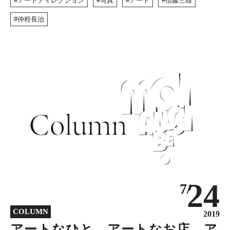
アートディレクション
写真
アート
信藤三雄
仲程長治
24
7/
COLUMN
2019
アートなひと、アートなお店、ア