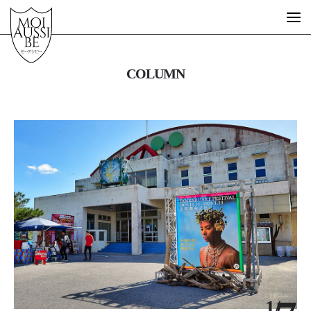
COLUMN
What is MOIAUSSIBE?
GUEST ARTIST
FREE SCHOOL
STORE
MESSAGE
STORY
EVENT
DESIGN
1/