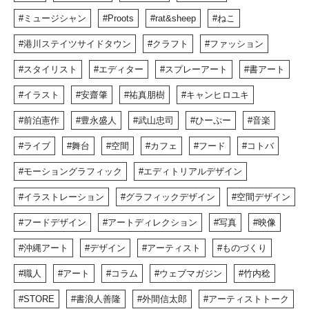
ミュージシャン
Proots
rat&sheep
ねこ
港川ステイツサイドタウン
クラフト
ファッション
スタイリスト
エディター
スプレーアート
書アート
イラスト
安齋肇
祐真朋樹
キャンヒロユキ
前泊憲作
豊永盛人
武山忠司
ひーぷー
音楽
ライブ
舞台
空間
カフェ
フード
コトバ
モーショングラフィック
エディトリアルデザイン
イラストレーション
グラフィックデザイン
空間デザイン
フードデザイン
アートディレクション
写真
映像
沖縄アート
デザイン
アーティスト
ものづくり
職人
アート
コラム
ウェブマガジン
竹内稔
STORE
書浪人善隆
外間信太郎
アーティストトーク