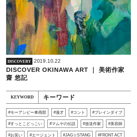
2019.10.22
DISCOVERY
DISCOVER OKINAWA ART ｜ 美術作家
齋 悠記
キーワード
KEYWORD
モーアシビー車両部
漫才
コント
ブレインダイブ
すっとこどっこい
マムヤの伝説
放送作家
美容師
お笑い
エージェント
JAG☆STANG
FRONT ACT