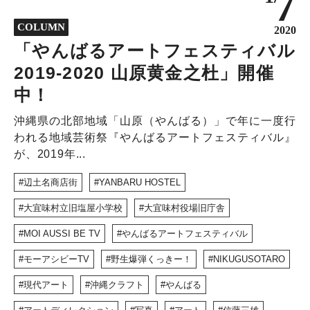
7
NEWS
COLUMN
DISCOVERY
2020
「やんばるアートフェスティバル
COLUMN
2019-2020 山原黄金之杜」開催
320
中！
沖縄県の北部地域「山原（やんばる）」で年に一度行
われる地域芸術祭『やんばるアートフェスティバル』
が、2019年...
辺土名商店街
YANBARU HOSTEL
大宜味村立旧塩屋小学校
大宜味村役場旧庁舎
MOI AUSSI BE TV
やんばるアートフェスティバル
モーアシビーTV
野生爆弾くっきー！
NIKUGUSOTARO
現代アート
沖縄クラフト
やんばる