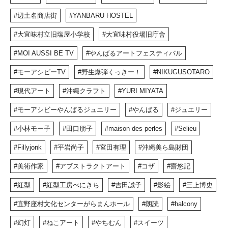
辺土名商店街
YANBARU HOSTEL
大宜味村立旧塩屋小学校
大宜味村役場旧庁舎
MOI AUSSI BE TV
やんばるアートフェスティバル
モーアシビーTV
野生爆弾くっきー！
NIKUGUSOTARO
現代アート
沖縄クラフト
YURI MIYATA
モーアシビーやんばるジュエリー
やんばる
ジュエリー
小林モー子
田口朋子
maison des perles
Selieu
Fillyjonk
平岩尚子
宮田有理
沖縄美ら島財団
美術作家
アブストラクトアート
コザ
齋悠記
紅型
紅型工房べにきち
吉田誠子
影絵
三上博史
宜野座村文化センターがらまんホール
朗読
halcony
幻灯
ねこアート
やちむん
スイーツ