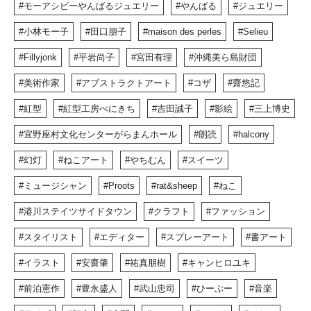
モーアシビーやんばるジュエリー
やんばる
ジュエリー
小林モー子
田口朋子
maison des perles
Selieu
Fillyjonk
平岩尚子
宮田有理
沖縄美ら島財団
美術作家
アブストラクトアート
コザ
齋悠記
紅型
紅型工房べにきち
吉田誠子
影絵
三上博史
宜野座村文化センターがらまんホール
朗読
halcony
幻灯
ねこアート
やちむん
スイーツ
ミュージシャン
Proots
rat&sheep
ねこ
港川ステイツサイドタウン
クラフト
ファッション
スタイリスト
エディター
スプレーアート
書アート
イラスト
安齋肇
祐真朋樹
キャンヒロユキ
前泊憲作
豊永盛人
武山忠司
ひーぷー
音楽