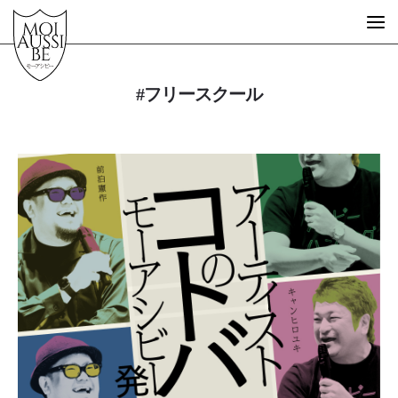
#フリースクール
What is MOIAUSSIBE?
GUEST ARTIST
FREE SCHOOL
STORE
MESSAGE
STORY
EVENT
DESIGN