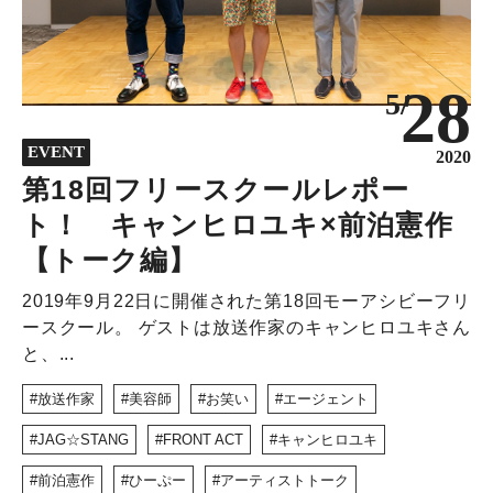
28
5/
EVENT
2020
第18回フリースクールレポー
ト！ キャンヒロユキ×前泊憲作
【トーク編】
2019年9月22日に開催された第18回モーアシビーフリ
ースクール。 ゲストは放送作家のキャンヒロユキさん
と、...
放送作家
美容師
お笑い
エージェント
JAG☆STANG
FRONT ACT
キャンヒロユキ
前泊憲作
ひーぷー
アーティストトーク