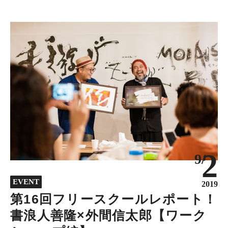
2
9/
EVENT
2019
第16回フリースクールレポート！
書浪人善隆×外間信太郎【ワーク