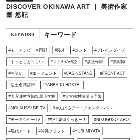
DISCOVER OKINAWA ART ｜ 美術作家
齋 悠記
キーワード
KEYWORD
モーアシビー車両部
漫才
コント
ブレインダイブ
すっとこどっこい
マムヤの伝説
放送作家
美容師
お笑い
エージェント
JAG☆STANG
FRONT ACT
辺土名商店街
YANBARU HOSTEL
大宜味村立旧塩屋小学校
大宜味村役場旧庁舎
MOI AUSSI BE TV
やんばるアートフェスティバル
モーアシビーTV
野生爆弾くっきー！
NIKUGUSOTARO
現代アート
沖縄クラフト
YURI MIYATA