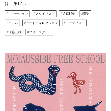
は、第17...
ファッション
スタイリスト
祐真朋樹
音楽
コトバ
アートディレクション
アーティスト
信藤三雄
フリースクール