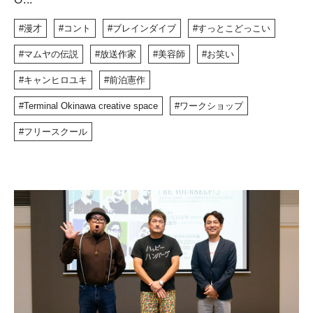
漫才
コント
ブレインダイブ
すっとこどっこい
マムヤの伝説
放送作家
美容師
お笑い
キャンヒロユキ
前泊憲作
Terminal Okinawa creative space
ワークショップ
フリースクール