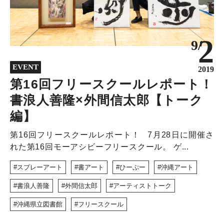
2
9/
EVENT
2019
第16回フリースクールレポート！
書浪人善隆×外間信太郎【トーク
編】
第16回フリースクールレポート！ 7月28日に開催さ
れた第16回モーアシビーフリースクール。 ゲ...
スプレーアート
書アート
ひーぷー
沖縄アート
書浪人善隆
外間信太郎
アーティストトーク
沖縄県立図書館
フリースクール