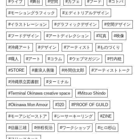
ライブ
舞台
空間
カフェ
フード
コトバ
モーショングラフィック
エディトリアルデザイン
イラストレーション
グラフィックデザイン
空間デザイン
フードデザイン
アートディレクション
写真
映像
沖縄アート
デザイン
アーティスト
ものづくり
職人
アート
コラム
ウェブマガジン
竹内稔
STORE
書浪人善隆
外間信太郎
アーティストトーク
沖縄県立図書館
ターミナル
Terminal Okinawa creative space
Mitsuo Shindo
Okinawa Mon Amour
320
PROOF OF GUILD
モーアシビーストア
シーサーキーリング
ZINE
信藤三雄
仲程長治
ワークショップ
ヒロ杉山