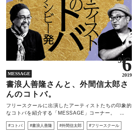
6
9/
MESSAGE
2019
書浪人善隆さんと、外間信太郎さ
んのコトバ。
フリースクールに出演したアーティストたちの印象的
なコトバを紹介する「MESSAGE」コーナー。 ...
コトバ
書浪人善隆
外間信太郎
フリースクール