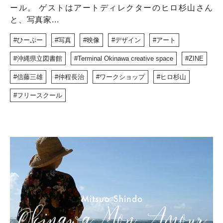
ール。 ゲストはアートディレクターのヒロ杉山さん
と、写真家...
ひーぷー
写真
映像
デザイン
アート
沖縄県立図書館
Terminal Okinawa creative space
ZINE
信藤三雄
仲程長治
ワークショップ
ヒロ杉山
フリースクール