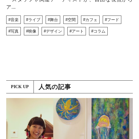
ア...
音楽
ライブ
舞台
空間
カフェ
フード
写真
映像
デザイン
アート
コラム
人気の記事
PICK UP