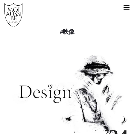
#映像
What is MOIAUSSIBE?
GUEST ARTIST
FREE SCHOOL
STORE
MESSAGE
STORY
EVENT
DESIGN
7/