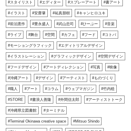
スタイリスト
エディター
スプレーアート
書アート
イラスト
安齋肇
祐真朋樹
キャンヒロユキ
前泊憲作
豊永盛人
武山忠司
ひーぷー
音楽
ライブ
舞台
空間
カフェ
フード
コトバ
モーショングラフィック
エディトリアルデザイン
イラストレーション
グラフィックデザイン
空間デザイン
フードデザイン
アートディレクション
写真
映像
沖縄アート
デザイン
アーティスト
ものづくり
職人
アート
コラム
ウェブマガジン
竹内稔
STORE
書浪人善隆
外間信太郎
アーティストトーク
沖縄県立図書館
ターミナル
Terminal Okinawa creative space
Mitsuo Shindo