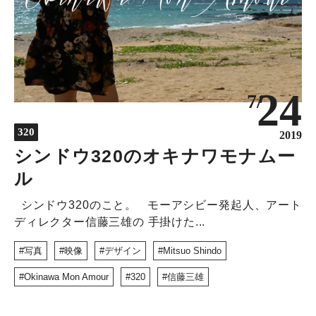
24
7/
320
2019
シンドウ320のオキナワモナムー
ル
シンドウ320のこと。 モーアシビー発起人、アート
ディレクター信藤三雄の 手掛けた...
写真
映像
デザイン
Mitsuo Shindo
Okinawa Mon Amour
320
信藤三雄