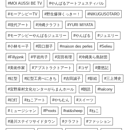
MOI AUSSI BE TV
やんばるアートフェスティバル
モーアシビーTV
野生爆弾くっきー！
NIKUGUSOTARO
現代アート
沖縄クラフト
YURI MIYATA
モーアシビーやんばるジュエリー
やんばる
ジュエリー
小林モー子
田口朋子
maison des perles
Selieu
Fillyjonk
平岩尚子
宮田有理
沖縄美ら島財団
美術作家
アブストラクトアート
コザ
齋悠記
紅型
紅型工房べにきち
吉田誠子
影絵
三上博史
宜野座村文化センターがらまんホール
朗読
halcony
幻灯
ねこアート
やちむん
スイーツ
ミュージシャン
Proots
rat&sheep
ねこ
港川ステイツサイドタウン
クラフト
ファッション