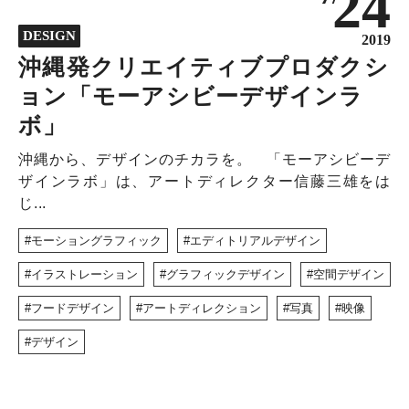
24
NEWS
DESIGN
DISCOVERY
2019
沖縄発クリエイティブプロダクシ
COLUMN
ョン「モーアシビーデザインラ
320
ボ」
沖縄から、デザインのチカラを。 「モーアシビーデ
ザインラボ」は、アートディレクター信藤三雄をは
じ...
モーショングラフィック
エディトリアルデザイン
イラストレーション
グラフィックデザイン
空間デザイン
フードデザイン
アートディレクション
写真
映像
デザイン