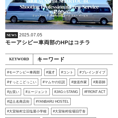
2025.07.05
NEWS
モーアシビー車両部のHPはコチラ
キーワード
KEYWORD
モーアシビー車両部
漫才
コント
ブレインダイブ
すっとこどっこい
マムヤの伝説
放送作家
美容師
お笑い
エージェント
JAG☆STANG
FRONT ACT
辺土名商店街
YANBARU HOSTEL
大宜味村立旧塩屋小学校
大宜味村役場旧庁舎