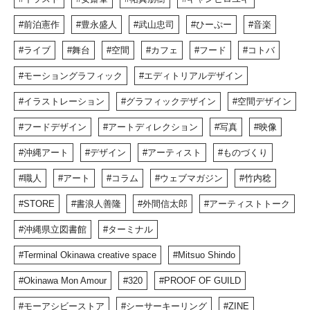
前泊憲作
豊永盛人
武山忠司
ひーぷー
音楽
ライブ
舞台
空間
カフェ
フード
コトバ
モーショングラフィック
エディトリアルデザイン
イラストレーション
グラフィックデザイン
空間デザイン
フードデザイン
アートディレクション
写真
映像
沖縄アート
デザイン
アーティスト
ものづくり
職人
アート
コラム
ウェブマガジン
竹内稔
STORE
書浪人善隆
外間信太郎
アーティストトーク
沖縄県立図書館
ターミナル
Terminal Okinawa creative space
Mitsuo Shindo
Okinawa Mon Amour
320
PROOF OF GUILD
モーアシビーストア
シーサーキーリング
ZINE