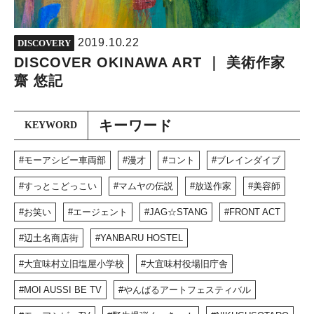
2019.10.22
DISCOVERY
DISCOVER OKINAWA ART ｜ 美術作家
齋 悠記
キーワード
KEYWORD
モーアシビー車両部
漫才
コント
ブレインダイブ
すっとこどっこい
マムヤの伝説
放送作家
美容師
お笑い
エージェント
JAG☆STANG
FRONT ACT
辺土名商店街
YANBARU HOSTEL
大宜味村立旧塩屋小学校
大宜味村役場旧庁舎
MOI AUSSI BE TV
やんばるアートフェスティバル