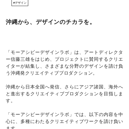
NEWS
デザイン
DISCOVERY
COLUMN
沖縄から、デザインのチカラを。
320
「モーアシビーデザインラボ」は、アートディレクタ
ー信藤三雄をはじめ、プロジェクトに賛同するクリエ
イターが結集し、さまざまな分野のデザインを請け負
う沖縄発クリエイティブプロダクション。
沖縄から日本全国へ発信、さらにアジア諸国、海外へ
と進出するクリエイティブプロダクションを目指しま
す。
「モーアシビーデザインラボ」では、以下の内容を中
心に、多種にわたるクリエイティブワークを請け負い
ます。