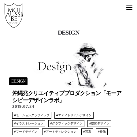
DESIGN
What is MOIAUSSIBE?
GUEST ARTIST
FREE SCHOOL
STORE
DESIGN
沖縄発クリエイティブプロダクション「モーア
シビーデザインラボ」
MESSAGE
2019.07.24
STORY
モーショングラフィック
エディトリアルデザイン
EVENT
イラストレーション
グラフィックデザイン
空間デザイン
DESIGN
フードデザイン
アートディレクション
写真
映像