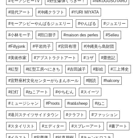
モーアシビーTV
野生爆弾くっきー！
NIKUGUSOTARO
現代アート
沖縄クラフト
YURI MIYATA
モーアシビーやんばるジュエリー
やんばる
ジュエリー
小林モー子
田口朋子
maison des perles
Selieu
Fillyjonk
平岩尚子
宮田有理
沖縄美ら島財団
美術作家
アブストラクトアート
コザ
齋悠記
紅型
紅型工房べにきち
吉田誠子
影絵
三上博史
宜野座村文化センターがらまんホール
朗読
halcony
幻灯
ねこアート
やちむん
スイーツ
ミュージシャン
Proots
rat&sheep
ねこ
港川ステイツサイドタウン
クラフト
ファッション
スタイリスト
エディター
スプレーアート
書アート
イラスト
安齋肇
祐真朋樹
キャンヒロユキ