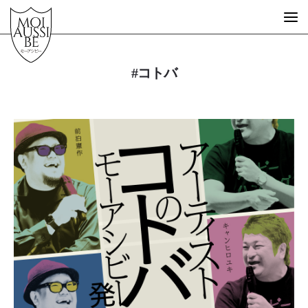
#コトバ
What is MOIAUSSIBE?
GUEST ARTIST
FREE SCHOOL
STORE
MESSAGE
STORY
EVENT
DESIGN