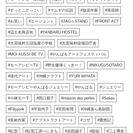
すっとこどっこい
マムヤの伝説
放送作家
美容師
お笑い
エージェント
JAG☆STANG
FRONT ACT
辺土名商店街
YANBARU HOSTEL
大宜味村立旧塩屋小学校
大宜味村役場旧庁舎
MOI AUSSI BE TV
やんばるアートフェスティバル
モーアシビーTV
野生爆弾くっきー！
NIKUGUSOTARO
現代アート
沖縄クラフト
YURI MIYATA
モーアシビーやんばるジュエリー
やんばる
ジュエリー
小林モー子
田口朋子
maison des perles
Selieu
Fillyjonk
平岩尚子
宮田有理
沖縄美ら島財団
美術作家
アブストラクトアート
コザ
齋悠記
紅型
紅型工房べにきち
吉田誠子
影絵
三上博史