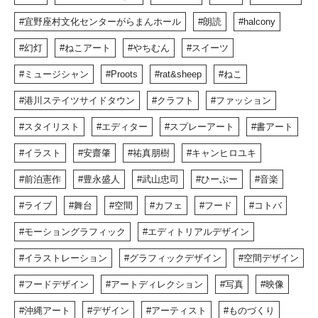
宜野座村文化センターがらまんホール
朗読
halcony
幻灯
ねこアート
やちむん
スイーツ
ミュージシャン
Proots
rat&sheep
ねこ
港川ステイツサイドタウン
クラフト
ファッション
スタイリスト
エディター
スプレーアート
書アート
イラスト
安齋肇
祐真朋樹
キャンヒロユキ
前泊憲作
豊永盛人
武山忠司
ひーぷー
音楽
ライブ
舞台
空間
カフェ
フード
コトバ
モーショングラフィック
エディトリアルデザイン
イラストレーション
グラフィックデザイン
空間デザイン
フードデザイン
アートディレクション
写真
映像
沖縄アート
デザイン
アーティスト
ものづくり