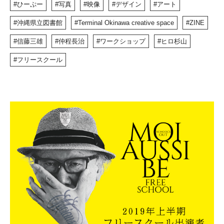
ひーぷー
写真
映像
デザイン
アート
沖縄県立図書館
Terminal Okinawa creative space
ZINE
信藤三雄
仲程長治
ワークショップ
ヒロ杉山
フリースクール