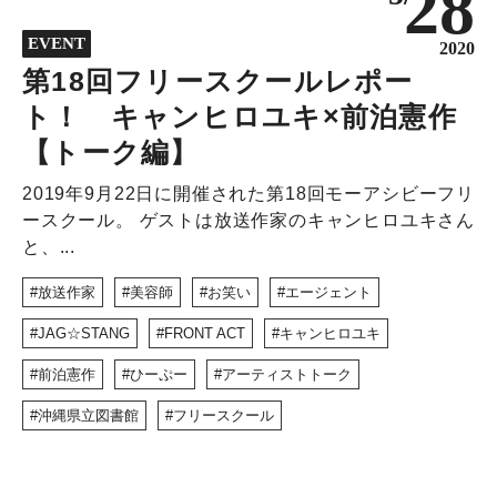
28
NEWS
EVENT
DISCOVERY
2020
第18回フリースクールレポー
COLUMN
ト！ キャンヒロユキ×前泊憲作
320
【トーク編】
2019年9月22日に開催された第18回モーアシビーフリ
ースクール。 ゲストは放送作家のキャンヒロユキさん
と、...
放送作家
美容師
お笑い
エージェント
JAG☆STANG
FRONT ACT
キャンヒロユキ
前泊憲作
ひーぷー
アーティストトーク
沖縄県立図書館
フリースクール