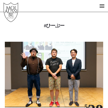
#ひーぷー
What is MOIAUSSIBE?
GUEST ARTIST
FREE SCHOOL
STORE
MESSAGE
STORY
EVENT
DESIGN
5/