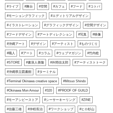
ライブ
舞台
空間
カフェ
フード
コトバ
モーショングラフィック
エディトリアルデザイン
イラストレーション
グラフィックデザイン
空間デザイン
フードデザイン
アートディレクション
写真
映像
沖縄アート
デザイン
アーティスト
ものづくり
職人
アート
コラム
ウェブマガジン
竹内稔
STORE
書浪人善隆
外間信太郎
アーティストトーク
沖縄県立図書館
ターミナル
Terminal Okinawa creative space
Mitsuo Shindo
Okinawa Mon Amour
320
PROOF OF GUILD
モーアシビーストア
シーサーキーリング
ZINE
信藤三雄
仲程長治
ワークショップ
ヒロ杉山