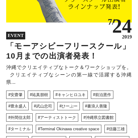
24
7/
EVENT
2019
「モーアシビーフリースクール」
10月までの出演者発表！
沖縄でクリエイティブなトーク＆ワークショップを。
クリエイティブなシーンの第一線で活躍する沖縄
県...
安齋肇
祐真朋樹
キャンヒロユキ
前泊憲作
豊永盛人
武山忠司
ひーぷー
書浪人善隆
外間信太郎
アーティストトーク
沖縄県立図書館
ターミナル
Terminal Okinawa creative space
信藤三雄