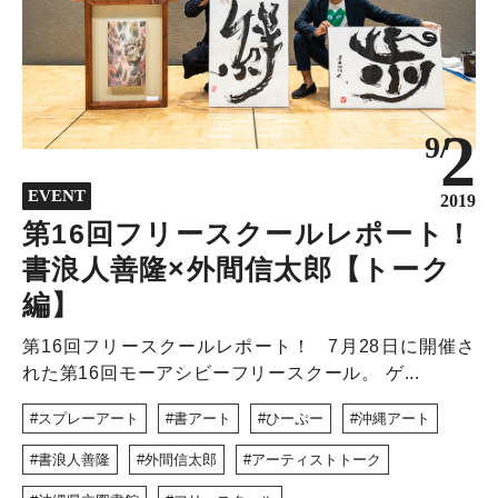
2
9/
EVENT
2019
第16回フリースクールレポート！
書浪人善隆×外間信太郎【トーク
編】
第16回フリースクールレポート！ 7月28日に開催さ
れた第16回モーアシビーフリースクール。 ゲ...
スプレーアート
書アート
ひーぷー
沖縄アート
書浪人善隆
外間信太郎
アーティストトーク