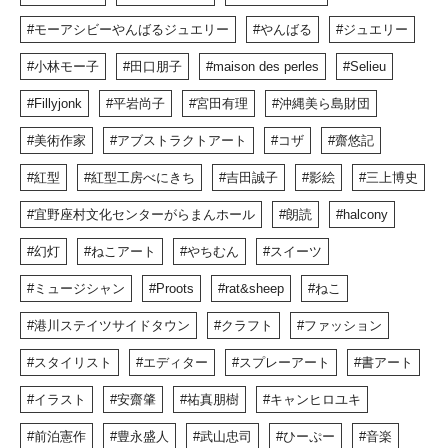
モーアシビーやんばるジュエリー
やんばる
ジュエリー
小林モー子
田口朋子
maison des perles
Selieu
Fillyjonk
平岩尚子
宮田有理
沖縄美ら島財団
美術作家
アブストラクトアート
コザ
齋悠記
紅型
紅型工房べにきち
吉田誠子
影絵
三上博史
宜野座村文化センターがらまんホール
朗読
halcony
幻灯
ねこアート
やちむん
スイーツ
ミュージシャン
Proots
rat&sheep
ねこ
港川ステイツサイドタウン
クラフト
ファッション
スタイリスト
エディター
スプレーアート
書アート
イラスト
安齋肇
祐真朋樹
キャンヒロユキ
前泊憲作
豊永盛人
武山忠司
ひーぷー
音楽