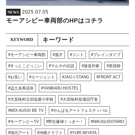
2025.07.05
NEWS
モーアシビー車両部のHPはコチラ
キーワード
KEYWORD
モーアシビー車両部
漫才
コント
ブレインダイブ
すっとこどっこい
マムヤの伝説
放送作家
美容師
お笑い
エージェント
JAG☆STANG
FRONT ACT
辺土名商店街
YANBARU HOSTEL
大宜味村立旧塩屋小学校
大宜味村役場旧庁舎
MOI AUSSI BE TV
やんばるアートフェスティバル
モーアシビーTV
野生爆弾くっきー！
NIKUGUSOTARO
現代アート
沖縄クラフト
YURI MIYATA