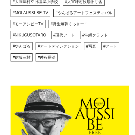
大宜味村立旧塩屋小学校
大宜味村役場旧庁舎
MOI AUSSI BE TV
やんばるアートフェスティバル
モーアシビーTV
野生爆弾くっきー！
NIKUGUSOTARO
現代アート
沖縄クラフト
やんばる
アートディレクション
写真
アート
信藤三雄
仲程長治