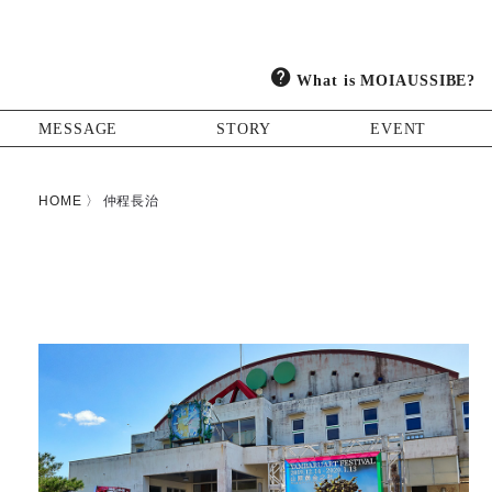
What is MOIAUSSIBE?
MESSAGE
STORY
EVENT
HOME
仲程長治