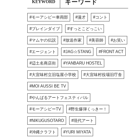
キーワード
KEYWORD
モーアシビー車両部
漫才
コント
ブレインダイブ
すっとこどっこい
マムヤの伝説
放送作家
美容師
お笑い
エージェント
JAG☆STANG
FRONT ACT
辺土名商店街
YANBARU HOSTEL
大宜味村立旧塩屋小学校
大宜味村役場旧庁舎
MOI AUSSI BE TV
やんばるアートフェスティバル
モーアシビーTV
野生爆弾くっきー！
NIKUGUSOTARO
現代アート
沖縄クラフト
YURI MIYATA