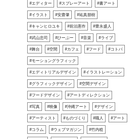
エディター
スプレーアート
書アート
イラスト
安齋肇
祐真朋樹
キャンヒロユキ
前泊憲作
豊永盛人
武山忠司
ひーぷー
音楽
ライブ
舞台
空間
カフェ
フード
コトバ
モーショングラフィック
エディトリアルデザイン
イラストレーション
グラフィックデザイン
空間デザイン
フードデザイン
アートディレクション
写真
映像
沖縄アート
デザイン
アーティスト
ものづくり
職人
アート
コラム
ウェブマガジン
竹内稔