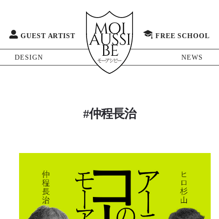
GUEST ARTIST
FREE SCHOOL
DESIGN
NEWS
#仲程長治