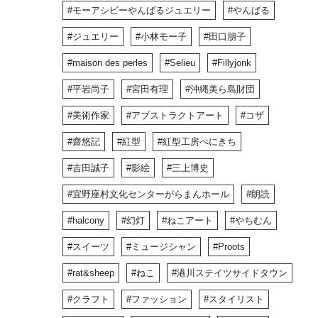
モーアシビーやんばるジュエリー
やんばる
ジュエリー
小林モー子
田口朋子
maison des perles
Selieu
Fillyjonk
平岩尚子
宮田有理
沖縄美ら島財団
美術作家
アブストラクトアート
コザ
齋悠記
紅型
紅型工房べにきち
吉田誠子
影絵
三上博史
宜野座村文化センターがらまんホール
朗読
halcony
幻灯
ねこアート
やちむん
スイーツ
ミュージシャン
Proots
rat&sheep
ねこ
港川ステイツサイドタウン
クラフト
ファッション
スタイリスト