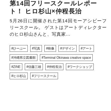
第14回フリースクールレポー
ト！ ヒロ杉山×仲程長治
5月26日に開催された第14回モーアシビーフ
リースクール。 ゲストはアートディレクター
のヒロ杉山さんと、写真家...
ひーぷー
写真
映像
デザイン
アート
沖縄県立図書館
Terminal Okinawa creative space
ZINE
信藤三雄
仲程長治
ワークショップ
ヒロ杉山
フリースクール