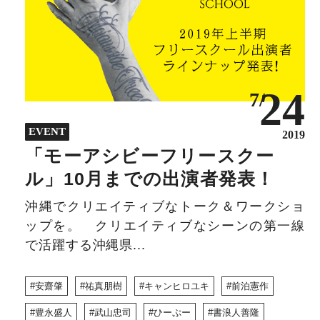
24
7/
EVENT
2019
「モーアシビーフリースクー
ル」10月までの出演者発表！
沖縄でクリエイティブなトーク＆ワークショ
ップを。 クリエイティブなシーンの第一線
で活躍する沖縄県...
安齋肇
祐真朋樹
キャンヒロユキ
前泊憲作
豊永盛人
武山忠司
ひーぷー
書浪人善隆