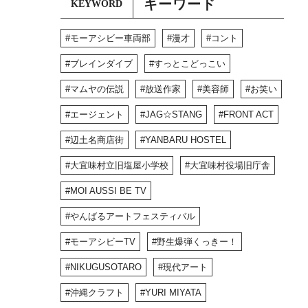
キーワード
KEYWORD
モーアシビー車両部
漫才
コント
ブレインダイブ
すっとこどっこい
マムヤの伝説
放送作家
美容師
お笑い
エージェント
JAG☆STANG
FRONT ACT
辺土名商店街
YANBARU HOSTEL
大宜味村立旧塩屋小学校
大宜味村役場旧庁舎
MOI AUSSI BE TV
やんばるアートフェスティバル
モーアシビーTV
野生爆弾くっきー！
NIKUGUSOTARO
現代アート
沖縄クラフト
YURI MIYATA