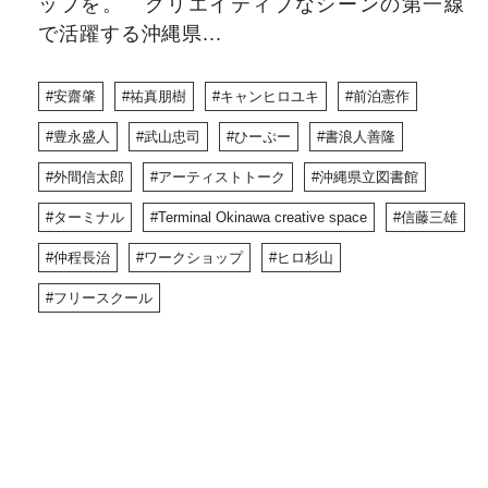
ップを。 クリエイティブなシーンの第一線
で活躍する沖縄県...
安齋肇
祐真朋樹
キャンヒロユキ
前泊憲作
豊永盛人
武山忠司
ひーぷー
書浪人善隆
外間信太郎
アーティストトーク
沖縄県立図書館
ターミナル
Terminal Okinawa creative space
信藤三雄
仲程長治
ワークショップ
ヒロ杉山
フリースクール