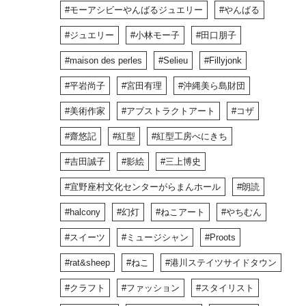
モーアシビーやんばるジュエリー
やんばる
ジュエリー
小林モー子
田口朋子
maison des perles
Selieu
Fillyjonk
平岩尚子
宮田有理
沖縄美ら島財団
美術作家
アブストラクトアート
コザ
齋悠記
紅型
紅型工房べにきち
吉田誠子
影絵
三上博史
宜野座村文化センターがらまんホール
朗読
halcony
幻灯
ねこアート
やちむん
スイーツ
ミュージシャン
Proots
rat&sheep
ねこ
港川ステイツサイドタウン
クラフト
ファッション
スタイリスト