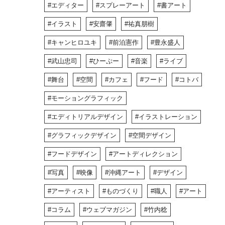
エディター
スプレーアート
書アート
イラスト
安齋肇
祐真朋樹
キャンヒロユキ
前泊憲作
豊永盛人
武山忠司
ひーぷー
音楽
ライブ
舞台
空間
カフェ
フード
コトバ
モーショングラフィック
エディトリアルデザイン
イラストレーション
グラフィックデザイン
空間デザイン
フードデザイン
アートディレクション
写真
映像
沖縄アート
デザイン
アーティスト
ものづくり
職人
アート
コラム
ウェブマガジン
竹内稔