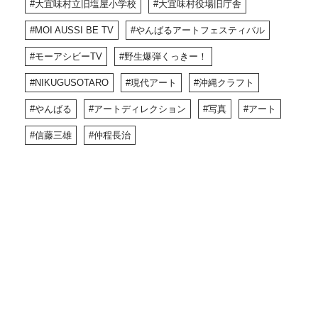
大宜味村立旧塩屋小学校
大宜味村役場旧庁舎
MOI AUSSI BE TV
やんばるアートフェスティバル
モーアシビーTV
野生爆弾くっきー！
NIKUGUSOTARO
現代アート
沖縄クラフト
やんばる
アートディレクション
写真
アート
信藤三雄
仲程長治