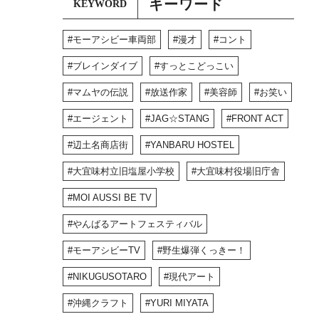
キーワード
KEYWORD
モーアシビー車両部
漫才
コント
ブレインダイブ
すっとこどっこい
マムヤの伝説
放送作家
美容師
お笑い
エージェント
JAG☆STANG
FRONT ACT
辺土名商店街
YANBARU HOSTEL
大宜味村立旧塩屋小学校
大宜味村役場旧庁舎
MOI AUSSI BE TV
やんばるアートフェスティバル
モーアシビーTV
野生爆弾くっきー！
NIKUGUSOTARO
現代アート
沖縄クラフト
YURI MIYATA