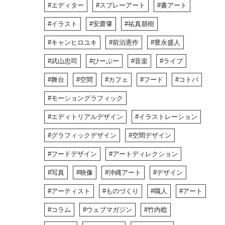
エディター
スプレーアート
書アート
イラスト
安齋肇
祐真朋樹
キャンヒロユキ
前泊憲作
豊永盛人
武山忠司
ひーぷー
音楽
ライブ
舞台
空間
カフェ
フード
コトバ
モーショングラフィック
エディトリアルデザイン
イラストレーション
グラフィックデザイン
空間デザイン
フードデザイン
アートディレクション
写真
映像
沖縄アート
デザイン
アーティスト
ものづくり
職人
アート
コラム
ウェブマガジン
竹内稔