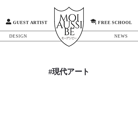
GUEST ARTIST
FREE SCHOOL
DESIGN
NEWS
#現代アート