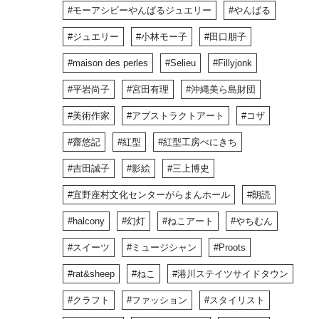
モーアシビーやんばるジュエリー
やんばる
ジュエリー
小林モー子
田口朋子
maison des perles
Selieu
Fillyjonk
平岩尚子
宮田有理
沖縄美ら島財団
美術作家
アブストラクトアート
コザ
齋悠記
紅型
紅型工房べにきち
吉田誠子
影絵
三上博史
宜野座村文化センターがらまんホール
朗読
halcony
幻灯
ねこアート
やちむん
スイーツ
ミュージシャン
Proots
rat&sheep
ねこ
港川ステイツサイドタウン
クラフト
ファッション
スタイリスト