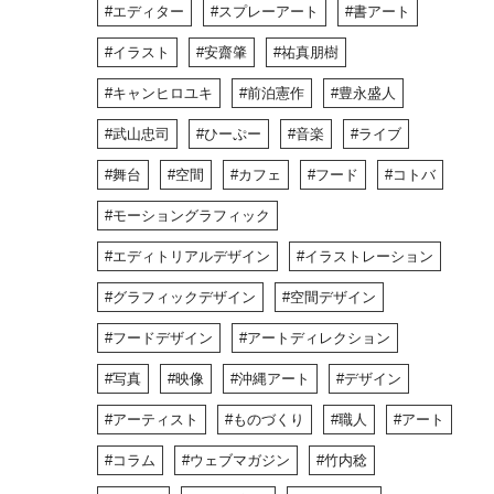
エディター
スプレーアート
書アート
イラスト
安齋肇
祐真朋樹
キャンヒロユキ
前泊憲作
豊永盛人
武山忠司
ひーぷー
音楽
ライブ
舞台
空間
カフェ
フード
コトバ
モーショングラフィック
エディトリアルデザイン
イラストレーション
グラフィックデザイン
空間デザイン
フードデザイン
アートディレクション
写真
映像
沖縄アート
デザイン
アーティスト
ものづくり
職人
アート
コラム
ウェブマガジン
竹内稔