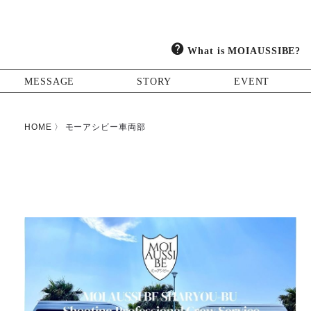
What is MOIAUSSIBE?
MESSAGE
STORY
EVENT
HOME
モーアシビー車両部