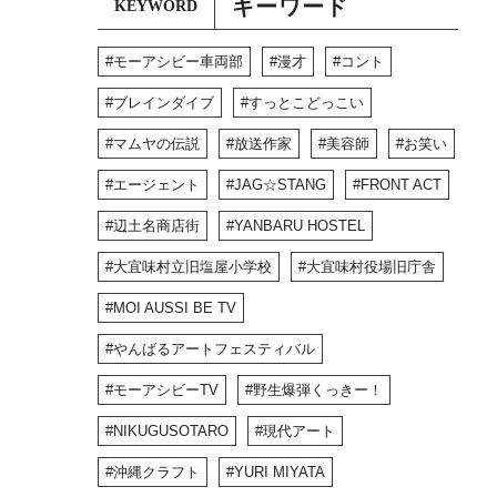
キーワード
KEYWORD
モーアシビー車両部
漫才
コント
ブレインダイブ
すっとこどっこい
マムヤの伝説
放送作家
美容師
お笑い
エージェント
JAG☆STANG
FRONT ACT
辺土名商店街
YANBARU HOSTEL
大宜味村立旧塩屋小学校
大宜味村役場旧庁舎
MOI AUSSI BE TV
やんばるアートフェスティバル
モーアシビーTV
野生爆弾くっきー！
NIKUGUSOTARO
現代アート
沖縄クラフト
YURI MIYATA