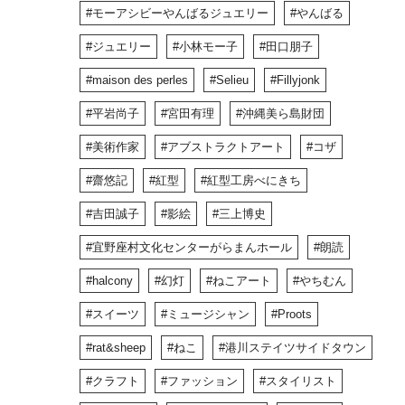
モーアシビーやんばるジュエリー
やんばる
ジュエリー
小林モー子
田口朋子
maison des perles
Selieu
Fillyjonk
平岩尚子
宮田有理
沖縄美ら島財団
美術作家
アブストラクトアート
コザ
齋悠記
紅型
紅型工房べにきち
吉田誠子
影絵
三上博史
宜野座村文化センターがらまんホール
朗読
halcony
幻灯
ねこアート
やちむん
スイーツ
ミュージシャン
Proots
rat&sheep
ねこ
港川ステイツサイドタウン
クラフト
ファッション
スタイリスト