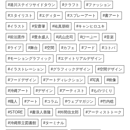
港川ステイツサイドタウン
クラフト
ファッション
スタイリスト
エディター
スプレーアート
書アート
イラスト
安齋肇
祐真朋樹
キャンヒロユキ
前泊憲作
豊永盛人
武山忠司
ひーぷー
音楽
ライブ
舞台
空間
カフェ
フード
コトバ
モーショングラフィック
エディトリアルデザイン
イラストレーション
グラフィックデザイン
空間デザイン
フードデザイン
アートディレクション
写真
映像
沖縄アート
デザイン
アーティスト
ものづくり
職人
アート
コラム
ウェブマガジン
竹内稔
STORE
書浪人善隆
外間信太郎
アーティストトーク
沖縄県立図書館
ターミナル