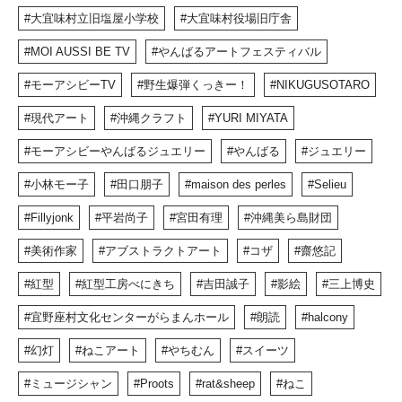
大宜味村立旧塩屋小学校
大宜味村役場旧庁舎
MOI AUSSI BE TV
やんばるアートフェスティバル
モーアシビーTV
野生爆弾くっきー！
NIKUGUSOTARO
現代アート
沖縄クラフト
YURI MIYATA
モーアシビーやんばるジュエリー
やんばる
ジュエリー
小林モー子
田口朋子
maison des perles
Selieu
Fillyjonk
平岩尚子
宮田有理
沖縄美ら島財団
美術作家
アブストラクトアート
コザ
齋悠記
紅型
紅型工房べにきち
吉田誠子
影絵
三上博史
宜野座村文化センターがらまんホール
朗読
halcony
幻灯
ねこアート
やちむん
スイーツ
ミュージシャン
Proots
rat&sheep
ねこ