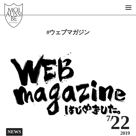
#ウェブマガジン
What is MOIAUSSIBE?
GUEST ARTIST
FREE SCHOOL
STORE
MESSAGE
STORY
22
7/
EVENT
DESIGN
NEWS
2019