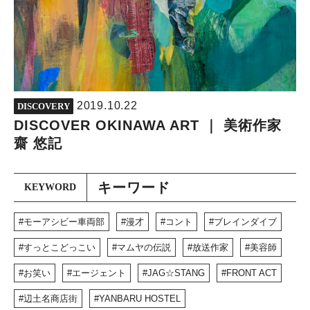
2019.10.22
DISCOVERY
DISCOVER OKINAWA ART ｜ 美術作家
齋 悠記
キーワード
KEYWORD
モーアシビー車両部
漫才
コント
ブレインダイブ
すっとこどっこい
マムヤの伝説
放送作家
美容師
お笑い
エージェント
JAG☆STANG
FRONT ACT
辺土名商店街
YANBARU HOSTEL