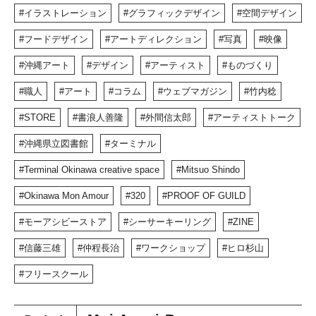
イラストレーション
グラフィックデザイン
空間デザイン
フードデザイン
アートディレクション
写真
映像
沖縄アート
デザイン
アーティスト
ものづくり
職人
アート
コラム
ウェブマガジン
竹内稔
STORE
書浪人善隆
外間信太郎
アーティストトーク
沖縄県立図書館
ターミナル
Terminal Okinawa creative space
Mitsuo Shindo
Okinawa Mon Amour
320
PROOF OF GUILD
モーアシビーストア
シーサーキーリング
ZINE
信藤三雄
仲程長治
ワークショップ
ヒロ杉山
フリースクール