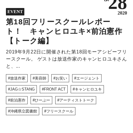
28
NEWS
EVENT
DISCOVERY
2020
第18回フリースクールレポー
COLUMN
ト！ キャンヒロユキ×前泊憲作
320
【トーク編】
2019年9月22日に開催された第18回モーアシビーフリ
ースクール。 ゲストは放送作家のキャンヒロユキさん
と、...
放送作家
美容師
お笑い
エージェント
JAG☆STANG
FRONT ACT
キャンヒロユキ
前泊憲作
ひーぷー
アーティストトーク
沖縄県立図書館
フリースクール