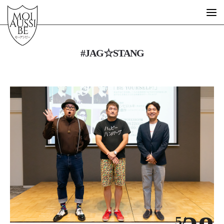
#JAG☆STANG
What is MOIAUSSIBE?
GUEST ARTIST
FREE SCHOOL
STORE
MESSAGE
STORY
EVENT
DESIGN
5/