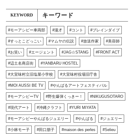
キーワード
KEYWORD
モーアシビー車両部
漫才
コント
ブレインダイブ
すっとこどっこい
マムヤの伝説
放送作家
美容師
お笑い
エージェント
JAG☆STANG
FRONT ACT
辺土名商店街
YANBARU HOSTEL
大宜味村立旧塩屋小学校
大宜味村役場旧庁舎
MOI AUSSI BE TV
やんばるアートフェスティバル
モーアシビーTV
野生爆弾くっきー！
NIKUGUSOTARO
現代アート
沖縄クラフト
YURI MIYATA
モーアシビーやんばるジュエリー
やんばる
ジュエリー
小林モー子
田口朋子
maison des perles
Selieu