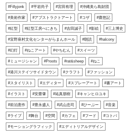
Fillyjonk
平岩尚子
宮田有理
沖縄美ら島財団
美術作家
アブストラクトアート
コザ
齋悠記
紅型
紅型工房べにきち
吉田誠子
影絵
三上博史
宜野座村文化センターがらまんホール
朗読
halcony
幻灯
ねこアート
やちむん
スイーツ
ミュージシャン
Proots
rat&sheep
ねこ
港川ステイツサイドタウン
クラフト
ファッション
スタイリスト
エディター
スプレーアート
書アート
イラスト
安齋肇
祐真朋樹
キャンヒロユキ
前泊憲作
豊永盛人
武山忠司
ひーぷー
音楽
ライブ
舞台
空間
カフェ
フード
コトバ
モーショングラフィック
エディトリアルデザイン