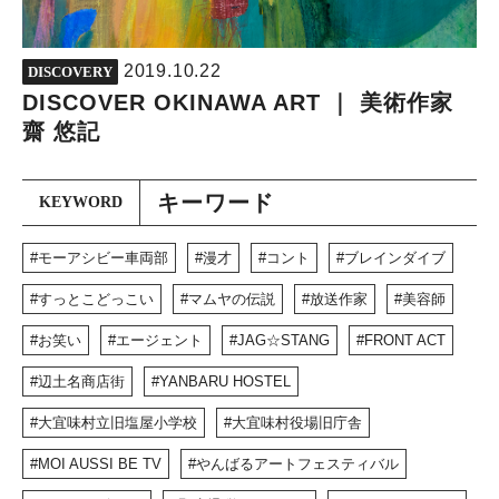
2019.10.22
DISCOVERY
DISCOVER OKINAWA ART ｜ 美術作家
齋 悠記
キーワード
KEYWORD
モーアシビー車両部
漫才
コント
ブレインダイブ
すっとこどっこい
マムヤの伝説
放送作家
美容師
お笑い
エージェント
JAG☆STANG
FRONT ACT
辺土名商店街
YANBARU HOSTEL
大宜味村立旧塩屋小学校
大宜味村役場旧庁舎
MOI AUSSI BE TV
やんばるアートフェスティバル