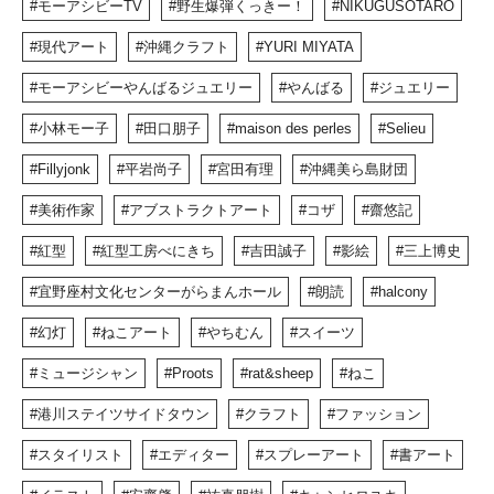
モーアシビーTV
野生爆弾くっきー！
NIKUGUSOTARO
現代アート
沖縄クラフト
YURI MIYATA
モーアシビーやんばるジュエリー
やんばる
ジュエリー
小林モー子
田口朋子
maison des perles
Selieu
Fillyjonk
平岩尚子
宮田有理
沖縄美ら島財団
美術作家
アブストラクトアート
コザ
齋悠記
紅型
紅型工房べにきち
吉田誠子
影絵
三上博史
宜野座村文化センターがらまんホール
朗読
halcony
幻灯
ねこアート
やちむん
スイーツ
ミュージシャン
Proots
rat&sheep
ねこ
港川ステイツサイドタウン
クラフト
ファッション
スタイリスト
エディター
スプレーアート
書アート