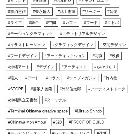
イラスト
安齋肇
祐真朋樹
キャンヒロユキ
前泊憲作
豊永盛人
武山忠司
ひーぷー
音楽
ライブ
舞台
空間
カフェ
フード
コトバ
モーショングラフィック
エディトリアルデザイン
イラストレーション
グラフィックデザイン
空間デザイン
フードデザイン
アートディレクション
写真
映像
沖縄アート
デザイン
アーティスト
ものづくり
職人
アート
コラム
ウェブマガジン
竹内稔
STORE
書浪人善隆
外間信太郎
アーティストトーク
沖縄県立図書館
ターミナル
Terminal Okinawa creative space
Mitsuo Shindo
Okinawa Mon Amour
320
PROOF OF GUILD
モーアシビーストア
シーサーキーリング
ZINE