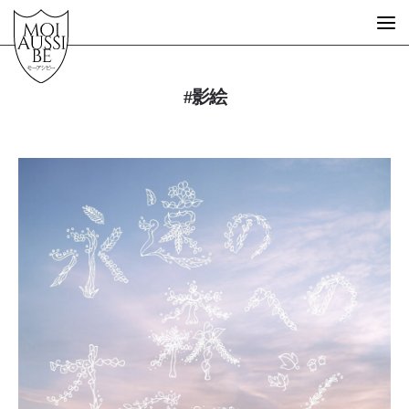
#影絵
What is MOIAUSSIBE?
GUEST ARTIST
FREE SCHOOL
STORE
MESSAGE
STORY
EVENT
DESIGN