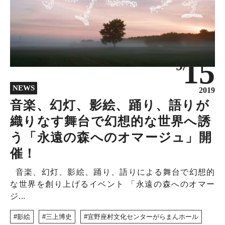
NEWS
DISCOVERY
COLUMN
320
15
9/
NEWS
2019
音楽、幻灯、影絵、踊り、語りが
織りなす舞台で幻想的な世界へ誘
う「永遠の森へのオマージュ」開
催！
音楽、幻灯、影絵、踊り、語りによる舞台で幻想的
な世界を創り上げるイベント 「永遠の森へのオマー
ジ...
影絵
三上博史
宜野座村文化センターがらまんホール